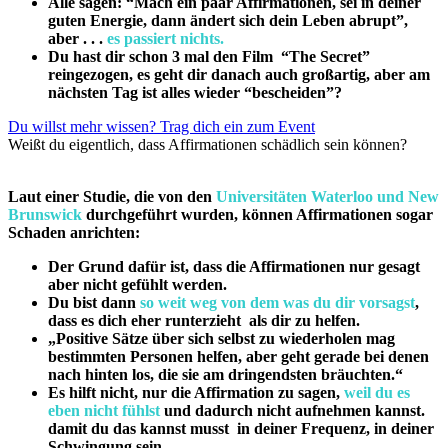
Alle sagen: “Mach ein paar Affirmationen, sei in deiner
guten Energie, dann ändert sich dein Leben abrupt”,
aber . . .
es passiert nichts.
Du hast dir schon 3 mal den Film “The Secret”
reingezogen, es geht dir danach auch großartig, aber am
nächsten Tag ist alles wieder “bescheiden”?
Du willst mehr wissen? Trag dich ein zum Event
Weißt du eigentlich, dass Affirmationen schädlich sein können?
Laut einer Studie, die von den
Universitäten Waterloo und New
Brunswick
durchgeführt wurden, können Affirmationen sogar
Schaden anrichten:
Der Grund dafür ist, dass die Affirmationen nur gesagt
aber nicht gefühlt werden.
Du bist dann
so weit weg von dem was du dir vorsagst
,
dass es dich eher runterzieht als dir zu helfen.
„Positive Sätze über sich selbst zu wiederholen mag
bestimmten Personen helfen, aber geht gerade bei denen
nach hinten los, die sie am dringendsten bräuchten.“
Es hilft nicht, nur die Affirmation zu sagen,
weil du es
eben nicht fühlst
und dadurch nicht aufnehmen kannst.
damit du das kannst musst in deiner Frequenz, in deiner
Schwingung sein
.