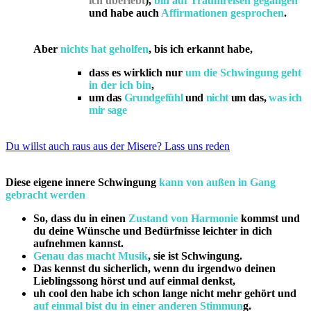
ich überlebt
),
bin auf Traumreisen gegangen
und habe auch
Affirmationen
gesprochen
.
Aber
nichts hat geholfen
, bis ich erkannt habe,
dass es wirklich nur
um die Schwingung geht
in der ich bin
,
um das
Grundgefühl
und
nicht
um das,
was ich
mir sage
Du willst auch raus aus der Misere? Lass uns reden
Diese eigene innere Schwingung
kann von außen in Gang
gebracht werden
So, dass du in einen
Zustand von Harmonie
kommst und
du deine Wünsche und Bedürfnisse leichter in dich
aufnehmen kannst.
Genau das macht Musik
, sie ist Schwingung.
Das kennst du sicherlich, wenn du irgendwo deinen
Lieblingssong hörst und auf einmal denkst,
uh cool den habe ich schon lange nicht mehr gehört und
auf einmal bist du in einer anderen Stimmun
g.