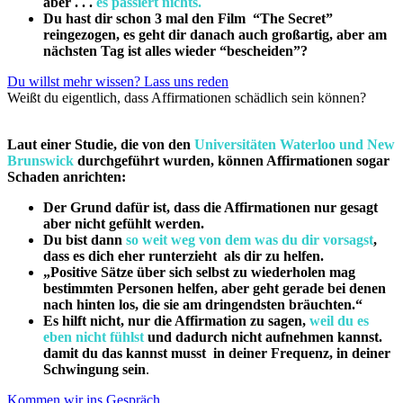
aber . . .
es passiert nichts.
Du hast dir schon 3 mal den Film “The Secret”
reingezogen, es geht dir danach auch großartig, aber am
nächsten Tag ist alles wieder “bescheiden”?
Du willst mehr wissen? Lass uns reden
Weißt du eigentlich, dass Affirmationen schädlich sein können?
Laut einer Studie, die von den
Universitäten Waterloo und New
Brunswick
durchgeführt wurden, können Affirmationen sogar
Schaden anrichten:
Der Grund dafür ist, dass die Affirmationen nur gesagt
aber nicht gefühlt werden.
Du bist dann
so weit weg von dem was du dir vorsagst
,
dass es dich eher runterzieht als dir zu helfen.
„Positive Sätze über sich selbst zu wiederholen mag
bestimmten Personen helfen, aber geht gerade bei denen
nach hinten los, die sie am dringendsten bräuchten.“
Es hilft nicht, nur die Affirmation zu sagen,
weil du es
eben nicht fühlst
und dadurch nicht aufnehmen kannst.
damit du das kannst musst in deiner Frequenz, in deiner
Schwingung sein
.
Kommen wir ins Gespräch